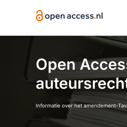
Overslaan en naar de inhoud gaan
Open Access
auteursrech
Informatie over het amendement-Tav