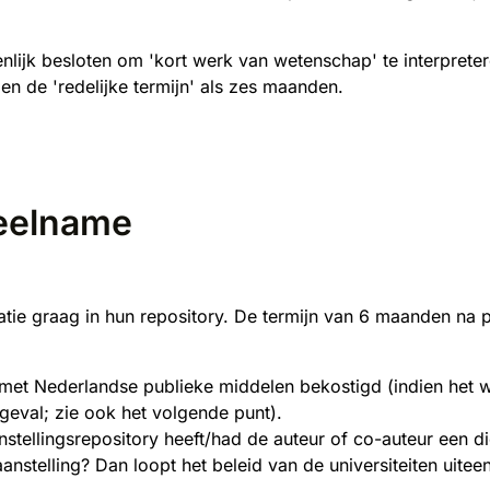
ijk besloten om 'kort werk van wetenschap' te interpreteren 
n de 'redelijke termijn' als zes maanden.
deelname
licatie graag in hun repository. De termijn van 6 maanden na
k met Nederlandse publieke middelen bekostigd (indien het wer
t geval; zie ook het volgende punt).
stellingsrepository heeft/had de auteur of co-auteur een di
stelling? Dan loopt het beleid van de universiteiten uiteen;