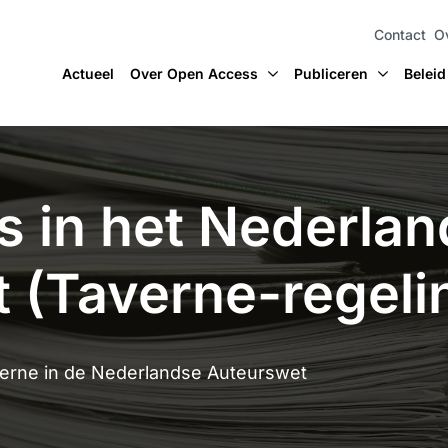
Contact
O
Actueel
Over Open Access
Publiceren
Beleid
 in het Nederlan
t (Taverne-regeli
erne in de Nederlandse Auteurswet