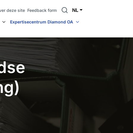
Search
NL
ver deze site
Feedback form
Expertisecentrum Diamond OA
dse
ng)