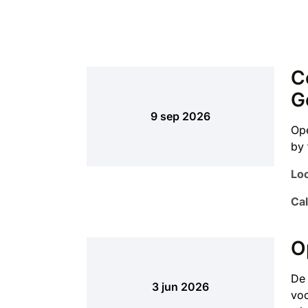
C
G
9 sep 2026
Ope
by 
Loc
Cal
O
De 
3 jun 2026
voo