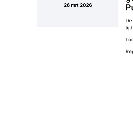
26 mrt 2026
P
De 
tij
Loc
Reg