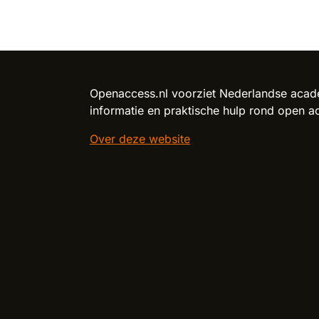
Reload content for this field
Openaccess.nl voorziet Nederlandse acade
informatie en praktische hulp rond open a
Over deze website