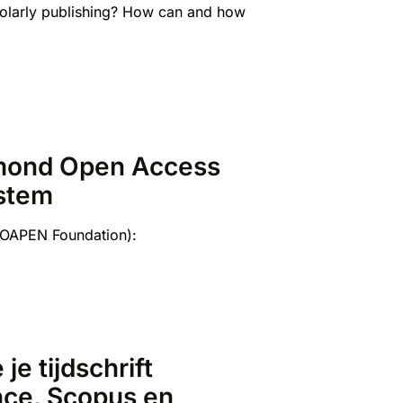
cholarly publishing? How can and how
mond Open Access
ystem
(OAPEN Foundation):
je tijdschrift
nce, Scopus en