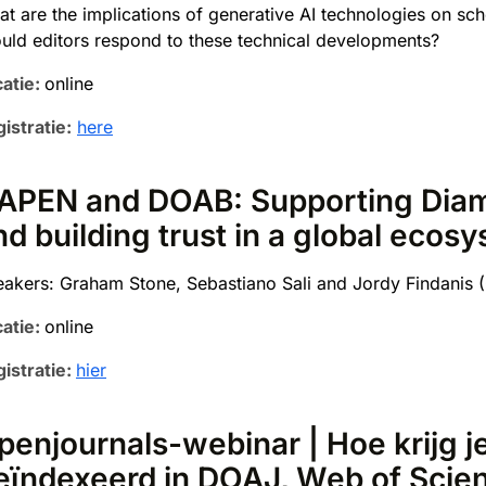
t are the implications of generative AI technologies on s
uld editors respond to these technical developments?
atie:
online
istratie:
here
APEN and DOAB: Supporting Dia
nd building trust in a global ecos
akers: Graham Stone, Sebastiano Sali and Jordy Findanis 
atie:
online
istratie:
hier
penjournals-webinar | Hoe krijg je 
eïndexeerd in DOAJ, Web of Scie