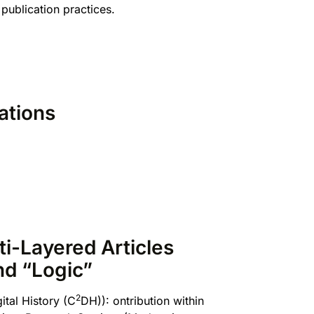
 publication practices.
ations
ti-Layered Articles
and “Logic”
2
tal History (C
DH)): ontribution within