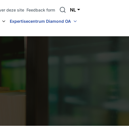
Search
NL
ver deze site
Feedback form
Expertisecentrum Diamond OA