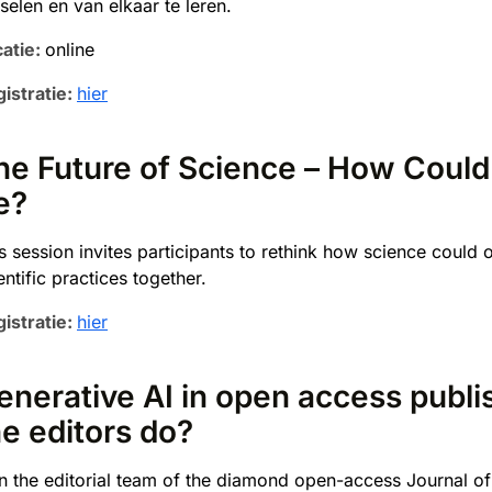
selen en van elkaar te leren.
atie:
online
istratie:
h
ier
he Future of Science – How Coul
e?
s session invites participants to rethink how science could
entific practices together.
istratie:
hier
enerative AI in open access publi
he editors do?
n the editorial team of the diamond open-access Journal 