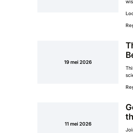
wis
Loc
Reg
T
B
19 mei 2026
Thi
sci
Reg
G
t
11 mei 2026
Joi