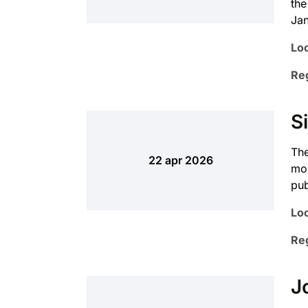
the
Jan
Loc
Reg
S
The
22 apr 2026
mon
pub
Loc
Reg
Jo