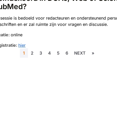
ubMed?
sessie is bedoeld voor redacteuren en ondersteunend pe
dschriften en er zal ruimte zijn voor vragen en discussie.
atie:
online
istratie:
hier
Huidige pagina
Pagina
Pagina
Pagina
Pagina
Pagina
Volgende pagina
Laatste pagi
1
2
3
4
5
6
NEXT
»