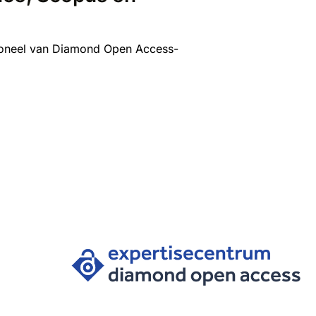
rsoneel van Diamond Open Access-
na