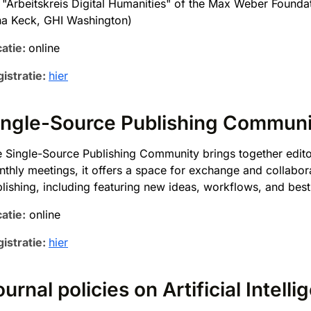
 "Arbeitskreis Digital Humanities" of the Max Weber Found
a Keck, GHI Washington)
atie:
online
istratie:
hier
ingle-Source Publishing Communi
 Single-Source Publishing Community brings together edito
thly meetings, it offers a space for exchange and collabora
lishing, including featuring new ideas, workflows, and best
atie:
online
istratie:
hier
urnal policies on Artificial Intell