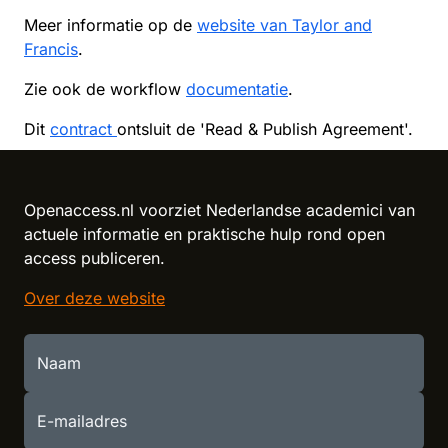
Meer informatie op de
website van Taylor and
Francis
.
Zie ook de workflow
documentatie
.
Dit
contract
ontsluit de 'Read & Publish Agreement'.
Openaccess.nl voorziet Nederlandse academici van
actuele informatie en praktische hulp rond open
access publiceren.
Over deze website
Naam
E-mailadres