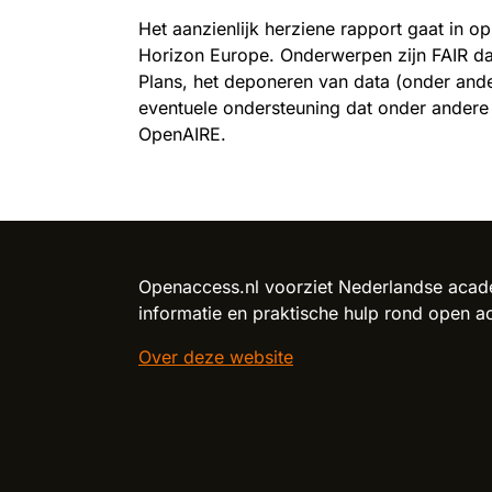
Het aanzienlijk herziene rapport gaat in
Horizon Europe. Onderwerpen zijn FAIR dat
Plans, het deponeren van data (onder and
eventuele ondersteuning dat onder ande
OpenAIRE.
Reload content for this field
Openaccess.nl voorziet Nederlandse acade
informatie en praktische hulp rond open a
Over deze website