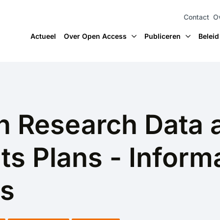
Contact
O
Actueel
Over Open Access
Publiceren
Beleid
 Research Data 
 Plans - Informa
es