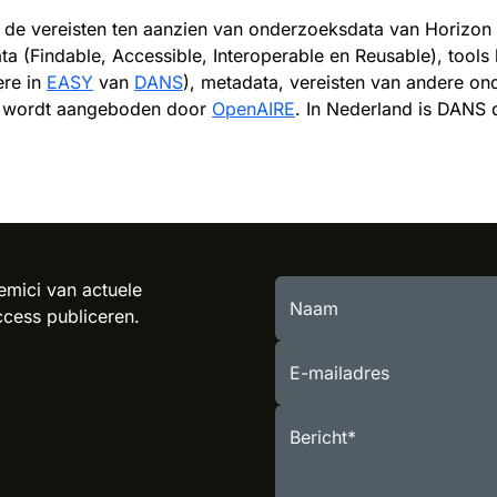
 op de vereisten ten aanzien van onderzoeksdata van Horiz
a (Findable, Accessible, Interoperable en Reusable), tool
ere in
EASY
van
DANS
), metadata, vereisten van andere o
re wordt aangeboden door
OpenAIRE
. In Nederland is DANS
mici van actuele
Naam
ccess publiceren.
E-mailadres
Bericht