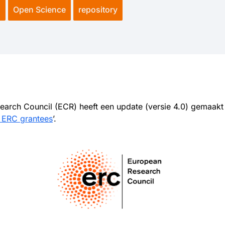
a
Open Science
repository
earch Council (ECR) heeft een update (versie 4.0) gemaakt 
r ERC grantees
’.