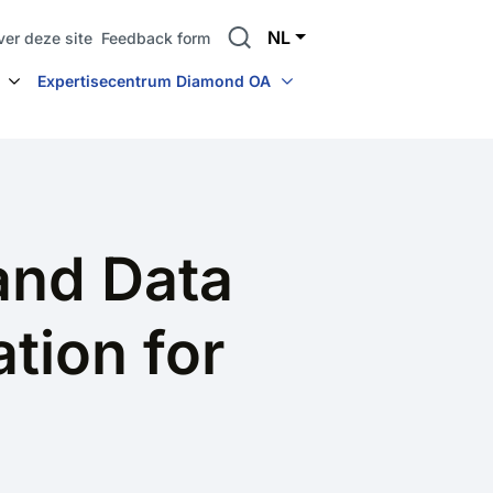
Search
NL
ver deze site
Feedback form
Expertisecentrum Diamond OA
and Data
tion for