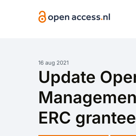
Overslaan en naar de inhoud gaan
16 aug 2021
Update Open
Managements
ERC grante