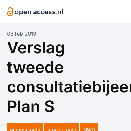
Overslaan en naar de inhoud gaan
08 feb 2019
Verslag
tweede
consultatiebije
Plan S
gouden route
groene route
NWO