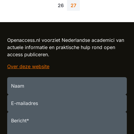
More pages
Pagina
Huidige pagina
26
27
Reload content for this field
Openaccess.nl voorziet Nederlandse academici van
actuele informatie en praktische hulp rond open
access publiceren.
Over deze website
Naam
E-mailadres
Bericht