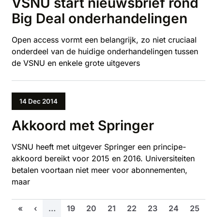
VSNU start nieuwsbrief rond
Big Deal onderhandelingen
Open access vormt een belangrijk, zo niet cruciaal
onderdeel van de huidige onderhandelingen tussen
de VSNU en enkele grote uitgevers
14 Dec 2014
Akkoord met Springer
VSNU heeft met uitgever Springer een principe-
akkoord bereikt voor 2015 en 2016. Universiteiten
betalen voortaan niet meer voor abonnementen,
maar
Eerste pagina
Vorige pagina
Pagina
Pagina
Pagina
Pagina
Pagina
Pagina
Pagina
«
‹
…
19
20
21
22
23
24
25