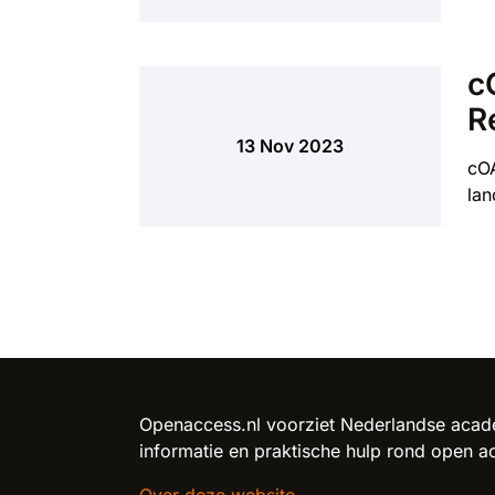
c
R
13 Nov 2023
cOA
lan
Reload content for this field
Openaccess.nl voorziet Nederlandse acade
informatie en praktische hulp rond open a
Over deze website