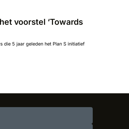
het voorstel ‘Towards
die 5 jaar geleden het Plan S initiatief
nde pagina
atste pagina