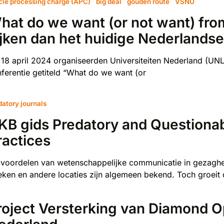
icle processing charge (APC)
big deal
gouden route
VSNU
hat do we want (or not want) fro
ijken dan het huidige Nederlandse
18 april 2024 organiseerden Universiteiten Nederland (
ferentie getiteld “What do we want (or
datory journals
KB gids Predatory and Questionab
ractices
voordelen van wetenschappelijke communicatie in gezaghe
ken en andere locaties zijn algemeen bekend. Toch groeit
roject Versterking van Diamond O