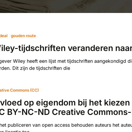
 deal
gouden route
iley-tijdschriften veranderen na
gever Wiley heeft een lijst met tijdschriften aangekondigd
den. Dit zijn de tijdschriften die
ative Commons (CC)
nvloed op eigendom bij het kieze
C BY-NC-ND Creative Commons-l
 het publiceren van open access behouden auteurs het aute
n licentie toe