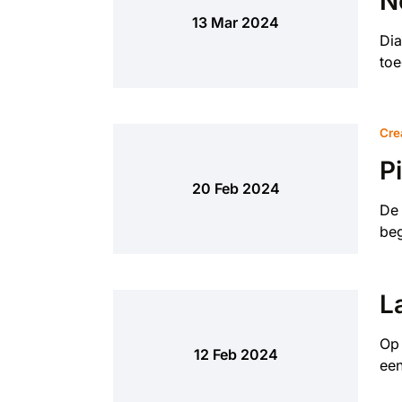
N
13 Mar 2024
Dia
toe
Cre
P
20 Feb 2024
De 
beg
L
Op 
12 Feb 2024
een