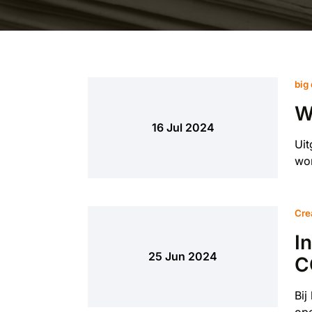
big
W
16 Jul 2024
Uit
wor
Cre
I
25 Jun 2024
C
Bij
ope