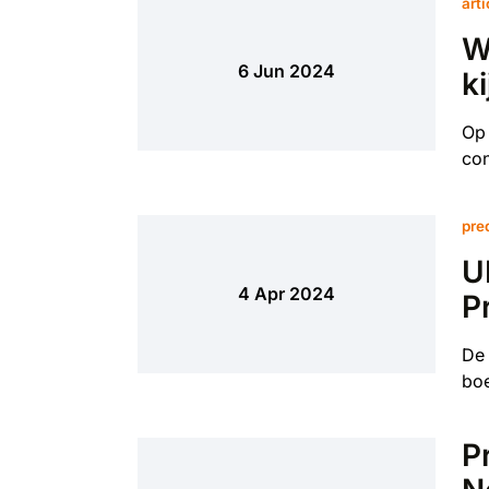
art
W
6 Jun 2024
k
Op 
con
pre
U
4 Apr 2024
P
De 
boe
P