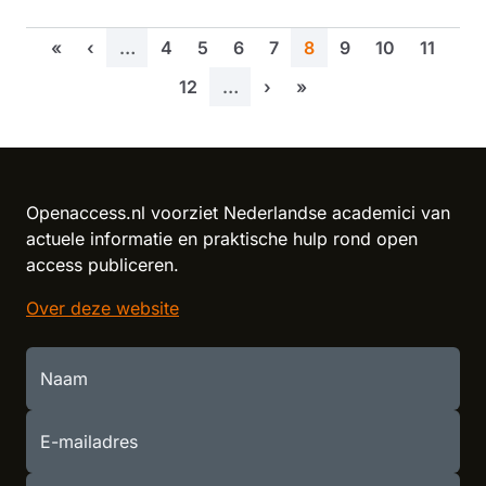
Eerste pagina
Vorige pagina
Pagina
Pagina
Pagina
Pagina
Huidige pagina
Pagina
Pagina
Pagina
«
‹
…
4
5
6
7
8
9
10
11
More pages
Pagina
Volgende pagina
Laatste pagina
12
…
›
»
More pages
Reload content for this field
Openaccess.nl voorziet Nederlandse academici van
actuele informatie en praktische hulp rond open
access publiceren.
Over deze website
Naam
E-mailadres